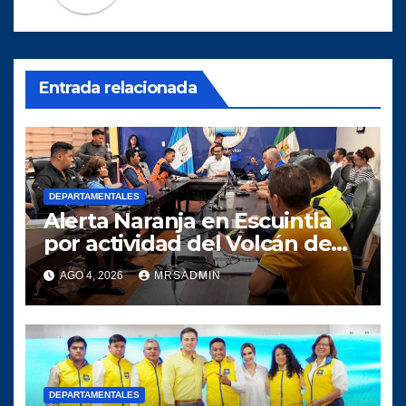
Entrada relacionada
DEPARTAMENTALES
Alerta Naranja en Escuintla
por actividad del Volcán de
Fuego
AGO 4, 2026
MRSADMIN
DEPARTAMENTALES