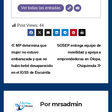
Ver todas las entradas
Post Views:
44
Navegación
MP determina que
SOSEP entrega equipo de
mujer no estuvo
movilidad y apoya a
de
embarazada y que no
emprendedoras en Olopa,
entradas
hubo bebé desaparecido
Chiquimula
en el IGSS de Escuintla
Por
mrsadmin