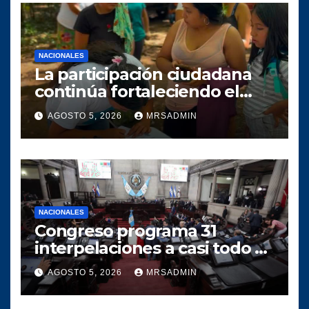
NACIONALES
La participación ciudadana
continúa fortaleciendo el
crecimiento del proyecto
AGOSTO 5, 2026
MRSADMIN
político SERVIR en el
municipio de Villa Canales
NACIONALES
Congreso programa 31
interpelaciones a casi todo el
gabinete de Bernardo
AGOSTO 5, 2026
MRSADMIN
Arévalo entre agosto y
octubre