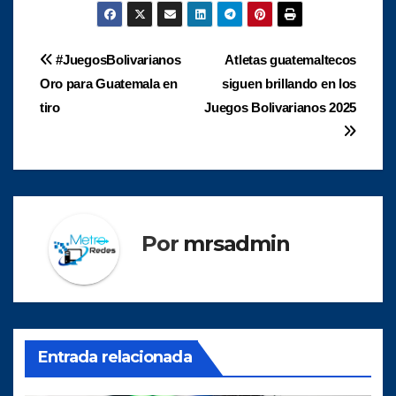
Navegación
#JuegosBolivarianos
Atletas guatemaltecos
Oro para Guatemala en
siguen brillando en los
de
tiro
Juegos Bolivarianos 2025
entradas
Por
mrsadmin
Entrada relacionada