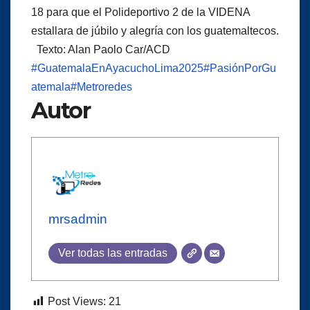
18 para que el Polideportivo 2 de la VIDENA
estallara de júbilo y alegría con los guatemaltecos.
Texto: Alan Paolo Car/ACD
#GuatemalaEnAyacuchoLima2025
#PasiónPorGu
atemala
#Metroredes
Autor
mrsadmin
Ver todas las entradas
Post Views:
21