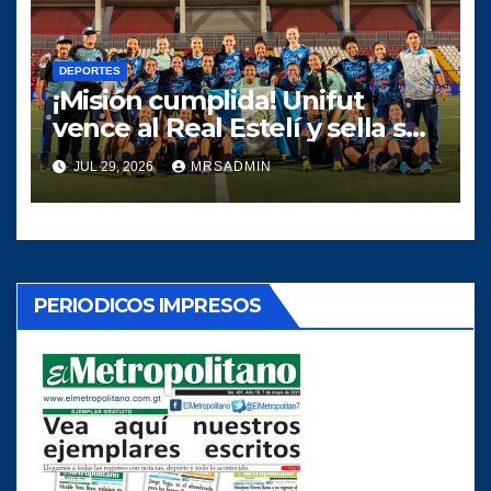
DEPORTES
¡Misión cumplida! Unifut
vence al Real Estelí y sella se
clasifica a la final de la UNCAF
JUL 29, 2026
MRSADMIN
PERIODICOS IMPRESOS