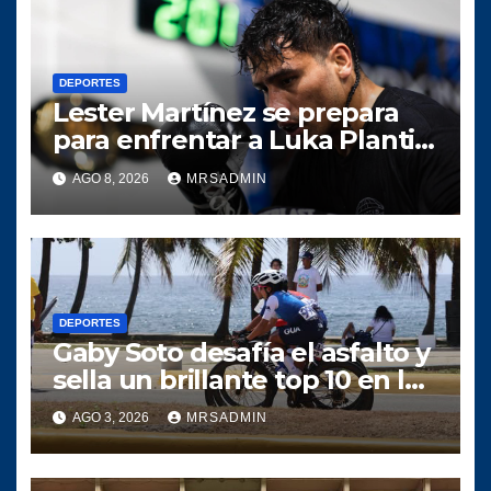
DEPORTES
Lester Martínez se prepara
para enfrentar a Luka Plantić
y defender el título mundial
AGO 8, 2026
MRSADMIN
interino para Guatemala
DEPORTES
Gaby Soto desafía el asfalto y
sella un brillante top 10 en la
prueba de ruta Santo
AGO 3, 2026
MRSADMIN
Domingo