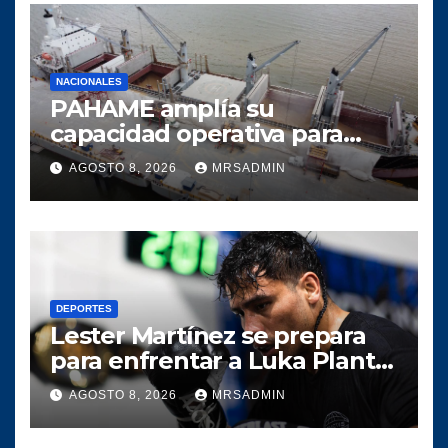
NACIONALES
PAHAME amplía su
capacidad operativa para
responder al crecimiento del
AGOSTO 8, 2026
MRSADMIN
comercio marítimo
DEPORTES
Lester Martínez se prepara
para enfrentar a Luka Plantić
y defender el título mundial
AGOSTO 8, 2026
MRSADMIN
interino para Guatemala