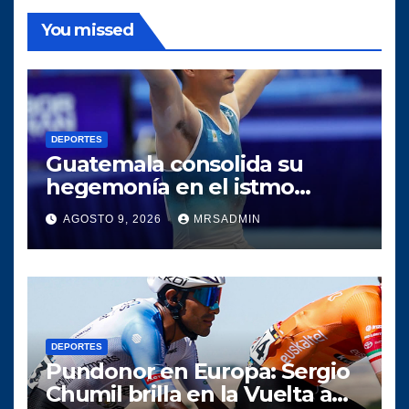
You missed
DEPORTES
Guatemala consolida su
hegemonía en el istmo
centroamericano tras una
AGOSTO 9, 2026
MRSADMIN
histórica participación en los
Juegos Centroamericanos y
del Caribe 2026
DEPORTES
Pundonor en Europa: Sergio
Chumil brilla en la Vuelta a