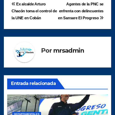
Navegación
Ex alcalde Arturo
Agentes de la PNC se
Chacón toma el control de
enfrenta con delincuentes
de
la UNE en Cobán
en Sansare El Progreso
entradas
Por
mrsadmin
Entrada relacionada
DEPARTAMENTALES