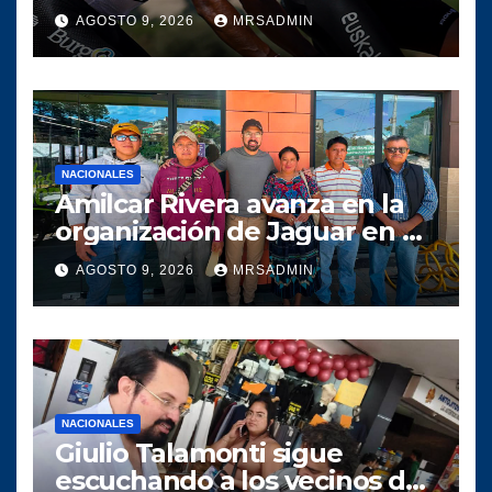
Burgos y se codea con la élite
AGOSTO 9, 2026
MRSADMIN
antes de un amargo
abandono
NACIONALES
Amilcar Rivera avanza en la
organización de Jaguar en el
departamento de Guatemala
AGOSTO 9, 2026
MRSADMIN
NACIONALES
Giulio Talamonti sigue
escuchando a los vecinos de