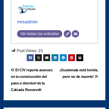
mrsadmin
Ver todas las entradas
Post Views:
23
Navegación
El CIV reporta avances
¡Guatemala está herida,
en la construcción del
pero no de muerte!
de
paso a desnivel de la
entradas
Calzada Roosevelt