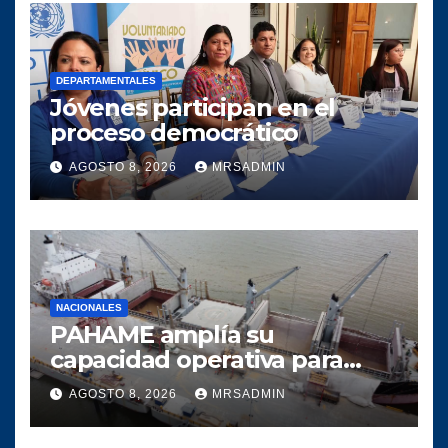
DEPARTAMENTALES
Jóvenes participan en el
proceso democrático
AGOSTO 8, 2026
MRSADMIN
NACIONALES
PAHAME amplía su
capacidad operativa para
responder al crecimiento del
AGOSTO 8, 2026
MRSADMIN
comercio marítimo