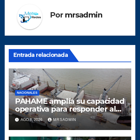
Por
mrsadmin
Entrada relacionada
NACIONALES
PAHAME amplía su capacidad
operativa para responder al
crecimiento del comercio
AGO 8, 2026
MRSADMIN
marítimo