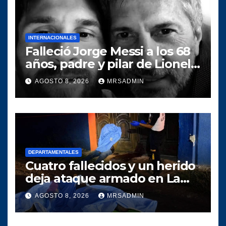
INTERNACIONALES
Falleció Jorge Messi a los 68
años, padre y pilar de Lionel
Messi
AGOSTO 8, 2026
MRSADMIN
DEPARTAMENTALES
Cuatro fallecidos y un herido
deja ataque armado en La
Gomera, Escuintla
AGOSTO 8, 2026
MRSADMIN