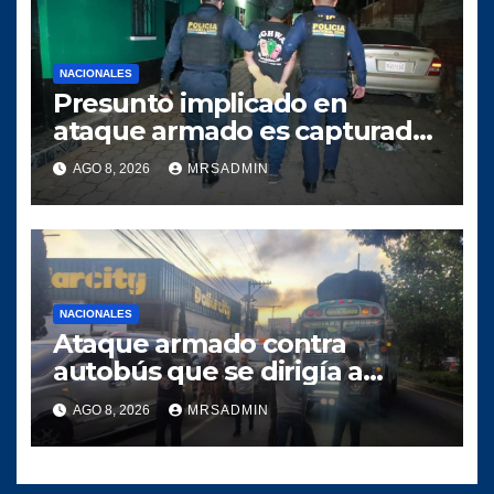
NACIONALES
Presunto implicado en
ataque armado es capturado
tras persecución policial en
AGO 8, 2026
MRSADMIN
Villa Nueva
NACIONALES
Ataque armado contra
autobús que se dirigía a
Quiché deja dos heridos
AGO 8, 2026
MRSADMIN