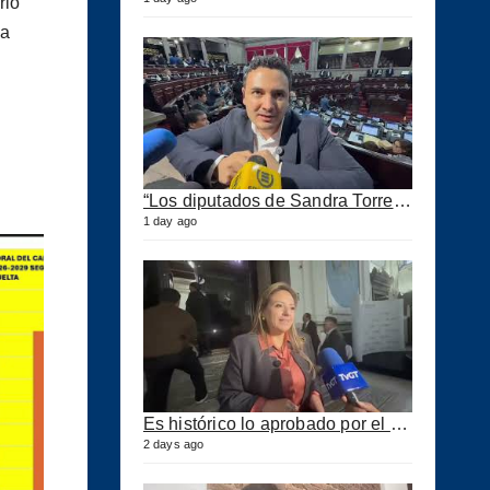
rio
da
“Los diputados de Sandra Torres lo que quieren es extorsionar” expresa Samuel Pérez
1 day ago
Es histórico lo aprobado por el Congreso ahora se podrán construir puertos privados
2 days ago