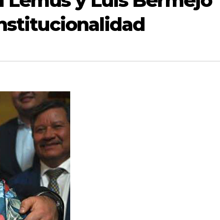
d Lemus y Luis Bermejo
nstitucionalidad