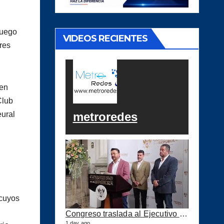
luego
VIDEOS RECIENTES
res
den
Club
metroredes
eural
 cuyos
Congreso traslada al Ejecutivo las reformas a la Ley del IUSI tras firma del Decreto 18-2026
1 day ago