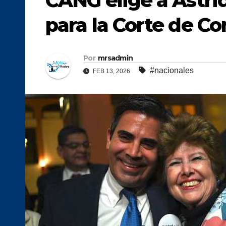
CANG elige a Astri
para la Corte de Co
Por
mrsadmin
#nacionales
FEB 13, 2026