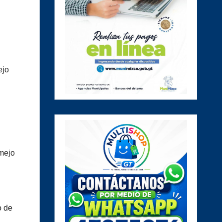
ejo
rmejo
o de