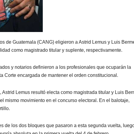
os de Guatemala (CANG) eligieron a Astrid Lemus y Luis Berm
lidad como magistrado titular y suplente, respectivamente.
ados y notarios definieron a los profesionales que ocuparán la
alta Corte encargada de mantener el orden constitucional.
, Astrid Lemus resultó electa como magistrada titular y Luis Be
el mismo movimiento en el concurso electoral. En el balotaje,
illo.
les de los dos bloques que pasaron a esta segunda vuelta, lueg
yoría absoluta en la primera vuelta del 4 de febrero.