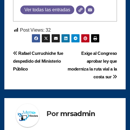
Ver todas las entradas
Post Views:
32
Navegación
Rafael Curruchiche fue
Exige al Congreso
despedido del Ministerio
aprobar ley que
de
Público
moderniza la ruta vial a la
entradas
costa sur
Por
mrsadmin