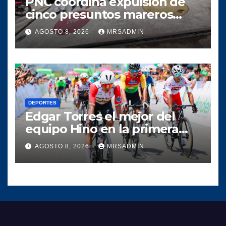
PNC coordina expulsión de
cinco presuntos mareros
salvadoreños
AGOSTO 8, 2026
MRSADMIN
DEPORTES
Edgar Torres el mejor del
equipo Hino en la primera
etapa de la Vuelta a
AGOSTO 8, 2026
MRSADMIN
Colombia 2026