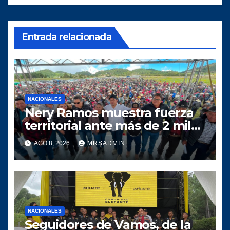
Entrada relacionada
NACIONALES
Nery Ramos muestra fuerza
territorial ante más de 2 mil
personas en Huehuetenango
AGO 8, 2026
MRSADMIN
NACIONALES
Seguidores de Vamos, de la