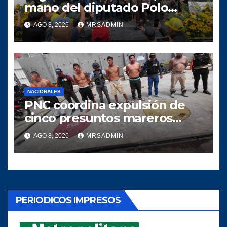
mano del diputado Polo
Salazar, fortalecen a
AGO 8, 2026
MRSADMIN
Comunidad Elefante en Alta
Verapaz
NACIONALES
PNC coordina expulsión de
cinco presuntos mareros
salvadoreños
AGO 8, 2026
MRSADMIN
PERIODICOS IMPRESOS