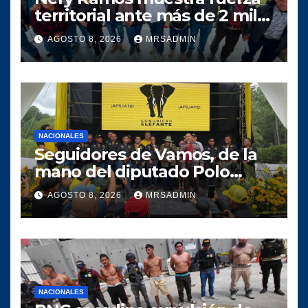
territorial ante más de 2 mil
personas en Huehuetenango
AGOSTO 8, 2026
MRSADMIN
NACIONALES
Seguidores de Vamos, de la
mano del diputado Polo
Salazar, fortalecen a
AGOSTO 8, 2026
MRSADMIN
Comunidad Elefante en Alta
Verapaz
NACIONALES