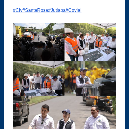
#Civ
#SantaRosa
#Jutiapa
#Covial