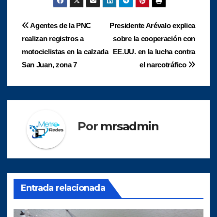
Navegación
Agentes de la PNC
Presidente Arévalo explica
realizan registros a
sobre la cooperación con
de
motociclistas en la calzada
EE.UU. en la lucha contra
entradas
San Juan, zona 7
el narcotráfico
Por
mrsadmin
Entrada relacionada