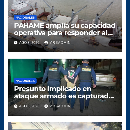
NACIONALES
PAHAME amplía su capacidad
operativa para responder al
crecimiento del comercio
AGO 8, 2026
MRSADMIN
marítimo
NACIONALES
Presunto implicado en
ataque armado es capturado
tras persecución policial en
AGO 8, 2026
MRSADMIN
Villa Nueva