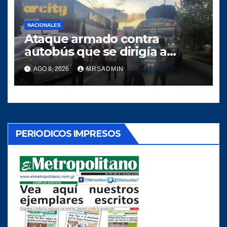
NACIONALES
Ataque armado contra
autobús que se dirigía a
Quiché deja dos heridos
AGO 8, 2026
MRSADMIN
PERIODICOS IMPRESOS