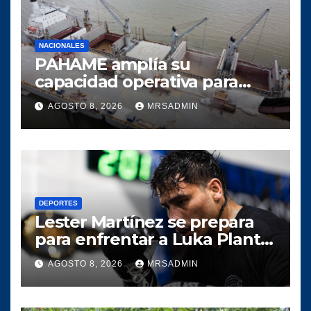
NACIONALES
PAHAME amplía su
capacidad operativa para
responder al crecimiento del
AGOSTO 8, 2026
MRSADMIN
comercio marítimo
DEPORTES
Lester Martínez se prepara
para enfrentar a Luka Plantić
y defender el título mundial
AGOSTO 8, 2026
MRSADMIN
interino para Guatemala