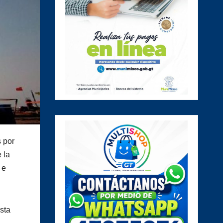
s por
 la
 e
sta