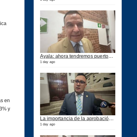
ica
Ayala: ahora tendremos puertos eficientes y seguros con esta ley aprobada
1 day ago
as en
 3% y
La importancia de la aprobación de la ley de puertos
1 day ago