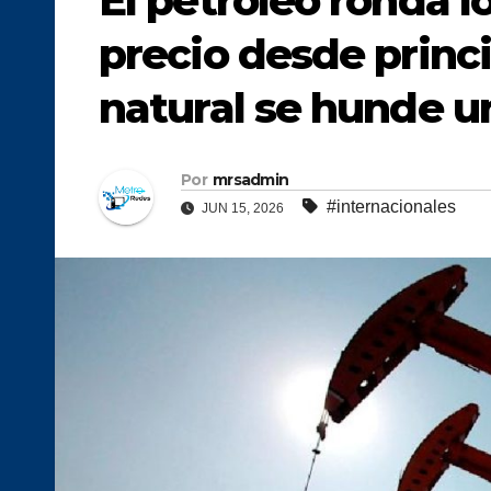
El petróleo ronda l
precio desde princi
natural se hunde u
Por
mrsadmin
#internacionales
JUN 15, 2026