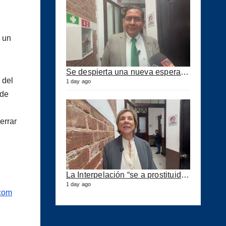
o un
Se despierta una nueva esperanza para mejorar los puertos del país
 del
1 day ago
 de
errar
La Interpelación “se a prostituido” en el Congreso expresa diputada Marroquín
1 day ago
.com