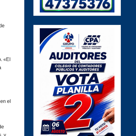
 de
. «El
a
en el
de
, y