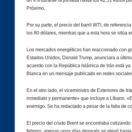
un 9% durante la jornada hasta los 42,51 euros po
Próximo.
Por su parte, el precio del barril WTI, de referenc
los 80 dólares, mientras que a esta hora se sitúa 
Los mercados energéticos han reaccionado con gr
Estados Unidos, Donald Trump, anunciara a última 
acuerdo con la República Islámica de Irán está ya f
Blanca en un mensaje publicado en redes sociale
En el otro lado, el viceministro de Exteriores de I
inmediato y permanente» que incluye a Líbano. «
enemigo. Se ha redactado a pesar de la falta de c
El precio del crudo Brent se encontraba cotizando 
febrero, apenas unos días después se elevó hasta 