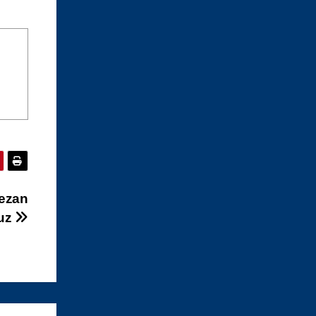
iezan
muz