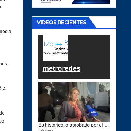
a
VIDEOS RECIENTES
ones a
rnes,
metroredes
á a
 de
do
Es histórico lo aprobado por el Congreso ahora se podrán construir puertos privados
1 day ago