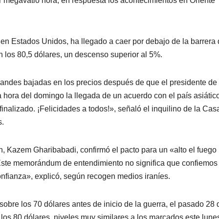
r megavatio hora, en respuesta los acontecimientos en Oriente
ia en Estados Unidos, ha llegado a caer por debajo de la barrera
en los 80,5 dólares, un descenso superior al 5%.
andes bajadas en los precios después de que el presidente de
hora del domingo la llegada de un acuerdo con el país asiático
inalizado. ¡Felicidades a todos!», señaló el inquilino de la Cas
s.
rán, Kazem Gharibabadi, confirmó el pacto para un «alto el fuego
Este memorándum de entendimiento no significa que confiemos 
onfianza», explicó, según recogen medios iraníes.
sobre los 70 dólares antes de inicio de la guerra, el pasado 28 
los 80 dólares, niveles muy similares a los marcados este lunes