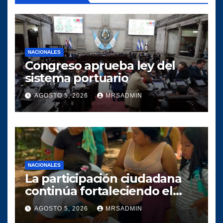
NACIONALES
Congreso aprueba ley del
sistema portuario
AGOSTO 5, 2026
MRSADMIN
NACIONALES
La participación ciudadana
continúa fortaleciendo el
crecimiento del proyecto
AGOSTO 5, 2026
MRSADMIN
político SERVIR en el