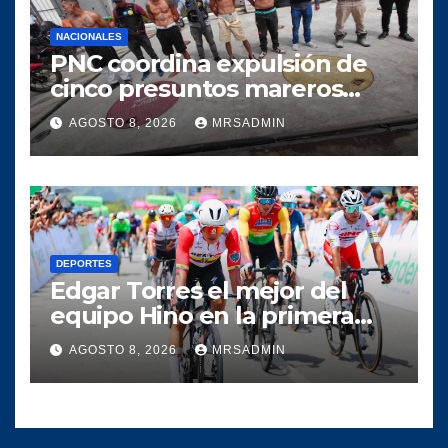
NACIONALES
PNC coordina expulsión de
cinco presuntos mareros
salvadoreños
AGOSTO 8, 2026
MRSADMIN
DEPORTES
Edgar Torres el mejor del
equipo Hino en la primera
etapa de la Vuelta a
AGOSTO 8, 2026
MRSADMIN
Colombia 2026