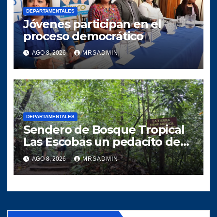
DEPARTAMENTALES
Jóvenes participan en el
proceso democrático
AGO 8, 2026
MRSADMIN
DEPARTAMENTALES
Sendero de Bosque Tropical
Las Escobas un pedacito de
tesoro Guatemalteco
AGO 8, 2026
MRSADMIN