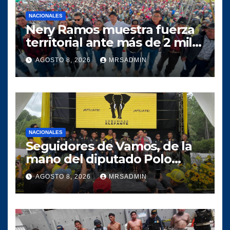
NACIONALES
Nery Ramos muestra fuerza
territorial ante más de 2 mil
personas en Huehuetenango
AGOSTO 8, 2026
MRSADMIN
NACIONALES
Seguidores de Vamos, de la
mano del diputado Polo
Salazar, fortalecen a
AGOSTO 8, 2026
MRSADMIN
Comunidad Elefante en Alta
Verapaz