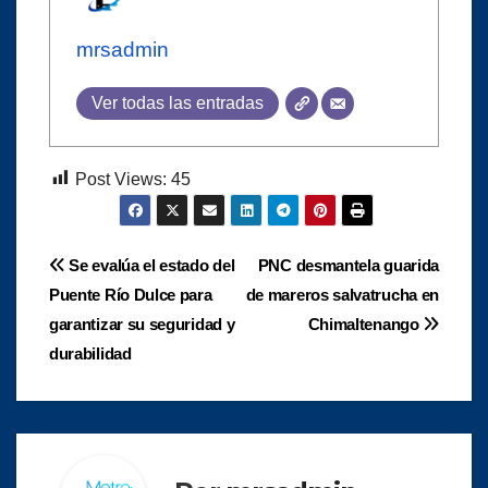
mrsadmin
Ver todas las entradas
Post Views:
45
Navegación
Se evalúa el estado del
PNC desmantela guarida
Puente Río Dulce para
de mareros salvatrucha en
de
garantizar su seguridad y
Chimaltenango
entradas
durabilidad