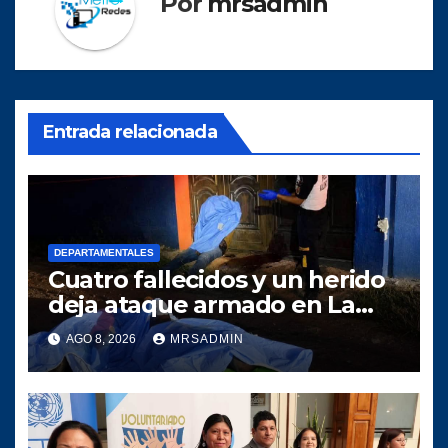
Por
mrsadmin
Entrada relacionada
DEPARTAMENTALES
Cuatro fallecidos y un herido
deja ataque armado en La
Gomera, Escuintla
AGO 8, 2026
MRSADMIN