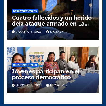
DEPARTAMENTALES
Cuatro fallecidos y un herido
deja ataque armado en La
Gomera, Escuintla
AGOSTO 8, 2026
MRSADMIN
DEPARTAMENTALES
Jóvenes participan en el
proceso democrático
AGOSTO 8, 2026
MRSADMIN