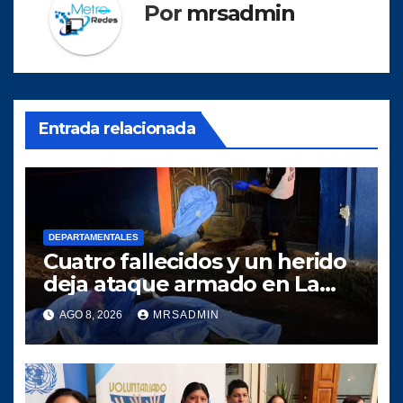
Por
mrsadmin
Entrada relacionada
DEPARTAMENTALES
Cuatro fallecidos y un herido
deja ataque armado en La
Gomera, Escuintla
AGO 8, 2026
MRSADMIN