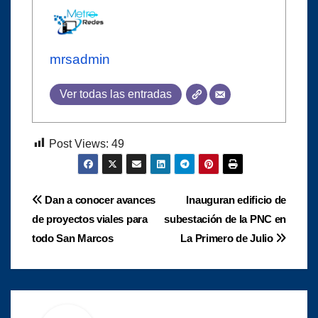
mrsadmin
Ver todas las entradas
Post Views:
49
Navegación
Dan a conocer avances
Inauguran edificio de
de proyectos viales para
subestación de la PNC en
de
todo San Marcos
La Primero de Julio
entradas