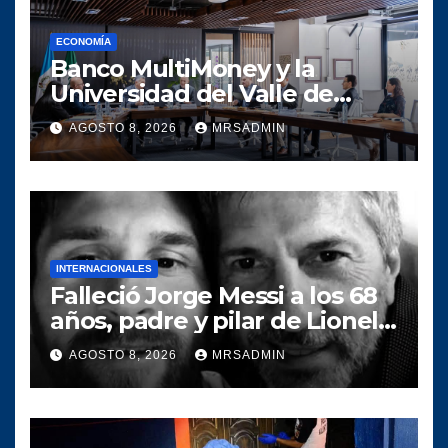
ECONOMÍA
Banco MultiMoney y la
Universidad del Valle de
Guatemala crean alianza
AGOSTO 8, 2026
MRSADMIN
para conectar el talento
universitario con la banca
digital
INTERNACIONALES
Falleció Jorge Messi a los 68
años, padre y pilar de Lionel
Messi
AGOSTO 8, 2026
MRSADMIN