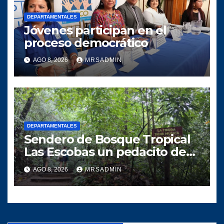
DEPARTAMENTALES
Jóvenes participan en el
proceso democrático
AGO 8, 2026
MRSADMIN
DEPARTAMENTALES
Sendero de Bosque Tropical
Las Escobas un pedacito de
tesoro Guatemalteco
AGO 8, 2026
MRSADMIN