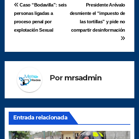
Navegación
Caso “Bodavilla”: seis
Presidente Arévalo
personas ligadas a
desmiente el “impuesto de
de
proceso penal por
las tortillas” y pide no
entradas
explotación Sexual
compartir desinformación
Por
mrsadmin
Entrada relacionada