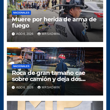
NACIONALES
Muere por herida de arma de
fuego
AGO 6, 2026
MRSADMIN
NACIONALES
Roca de gran tamaño cae
sobre camión y deja dos
heridos en ruta al Atlántico
AGO 6, 2026
MRSADMIN