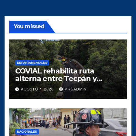
You missed
DEPARTAMENTALES
COVIAL rehabilita ruta
alterna entre Tecpán y
Quiché para optimizar la
AGOSTO 7, 2026
MRSADMIN
circulación vial
NACIONALES