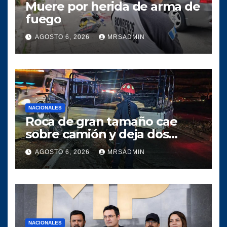
Muere por herida de arma de
fuego
AGOSTO 6, 2026
MRSADMIN
NACIONALES
Roca de gran tamaño cae
sobre camión y deja dos
heridos en ruta al Atlántico
AGOSTO 6, 2026
MRSADMIN
NACIONALES