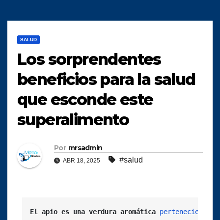
SALUD
Los sorprendentes
beneficios para la salud
que esconde este
superalimento
Por
mrsadmin
#salud
ABR 18, 2025
El apio es una verdura aromática
perteneciente
 a