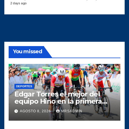
2 days ago
You missed
DEPORTES
Edgar Torres el mejor del
equipo Hino en la primera
etapa de la Vuelta a
AGOSTO 8, 2026
MRSADMIN
Colombia 2026