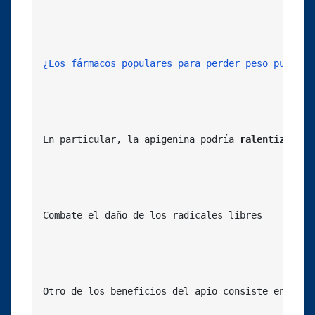
¿Los fármacos populares para perder peso pueden 
En particular, la apigenina podría 
ralentizar la
Combate el daño de los radicales libres

Otro de los beneficios del apio consiste en 
la r