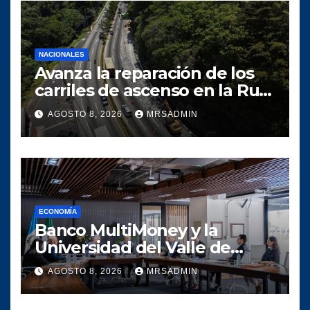
NACIONALES
Avanza la reparación de los
carriles de ascenso en la Ruta
Interamericana Mixco-San
AGOSTO 8, 2026
MRSADMIN
Lucas
ECONOMÍA
Banco MultiMoney y la
Universidad del Valle de
Guatemala crean alianza
AGOSTO 8, 2026
MRSADMIN
para conectar el talento
universitario con la banca