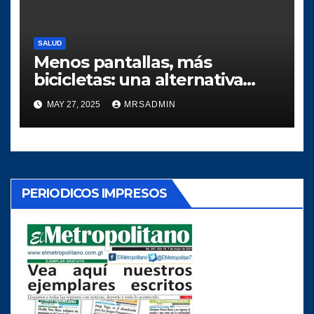
SALUD
Menos pantallas, más
bicicletas: una alternativa
saludable para la niñez
MAY 27, 2025
MRSADMIN
PERIODICOS IMPRESOS