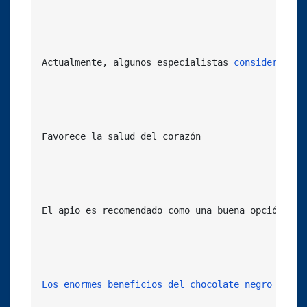
Actualmente, algunos especialistas 
consideran
 al
Favorece la salud del corazón

El apio es recomendado como una buena opción par
Los enormes beneficios del chocolate negro para 