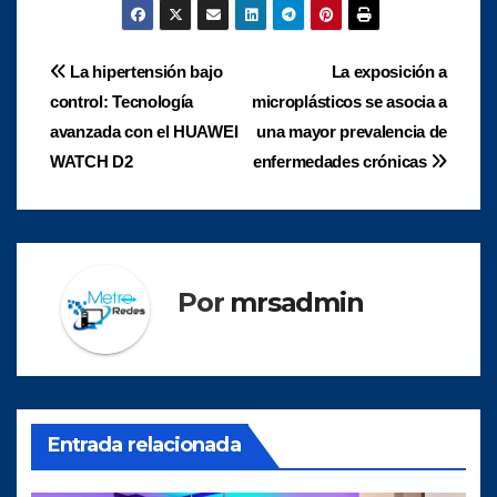
Navegación
La hipertensión bajo
La exposición a
control: Tecnología
microplásticos se asocia a
de
avanzada con el HUAWEI
una mayor prevalencia de
entradas
WATCH D2
enfermedades crónicas
Por
mrsadmin
Entrada relacionada