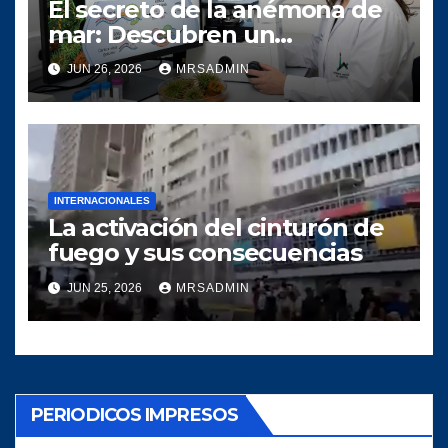
El secreto de la anémona de
mar: Descubren un
mecanismo antiviral que
JUN 26, 2026
MRSADMIN
«pone de cabeza» la
inmunología humana
INTERNACIONALES
La activación del cinturón de
fuego y sus consecuencias
JUN 25, 2026
MRSADMIN
PERIODICOS IMPRESOS