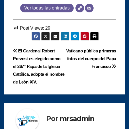
Ver todas las entradas
Post Views:
29
Navegación
El Cardenal Robert
Vaticano pública primeras
Prevost es elegido como
fotos del cuerpo del Papa
de
el 267° Papa de la Iglesia
Francisco
entradas
Católica, adopta el nombre
de León XIV.
Por
mrsadmin