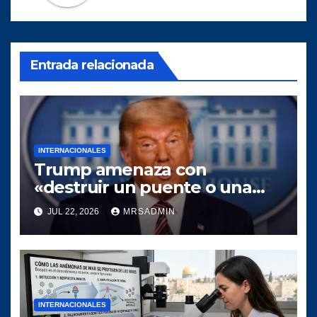
Entrada relacionada
INTERNACIONALES
Trump amenaza con
«destruir un puente o una
central eléctrica» en Irán por
JUL 22, 2026
MRSADMIN
cada buque que sea atacado
en Ormuz
INTERNACIONALES