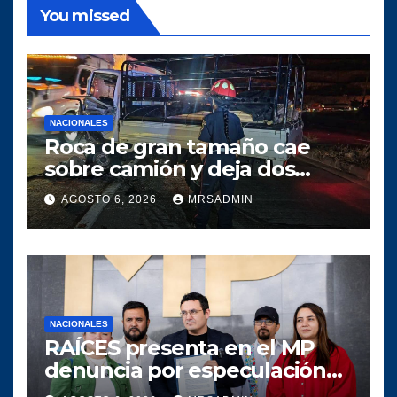
You missed
NACIONALES
Roca de gran tamaño cae
sobre camión y deja dos
heridos en ruta al Atlántico
AGOSTO 6, 2026
MRSADMIN
NACIONALES
RAÍCES presenta en el MP
denuncia por especulación
en los precios de