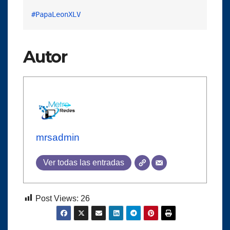
#PapaLeonXLV
Autor
mrsadmin
Ver todas las entradas
Post Views:
26