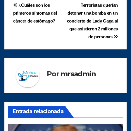
Navegación
¿Cuáles son los
Terroristas querían
primeros síntomas del
detonar una bomba en un
de
cáncer de estómago?
concierto de Lady Gaga al
entradas
que asistieron 2 millones
de personas
Por
mrsadmin
Entrada relacionada