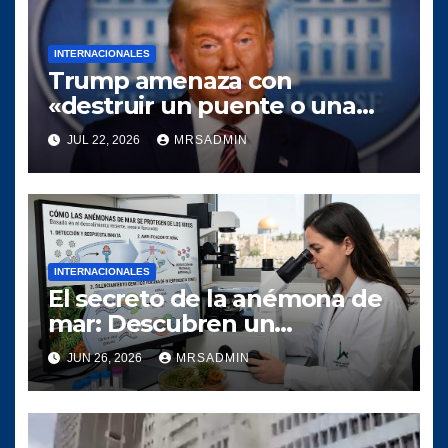
INTERNACIONALES
Trump amenaza con
«destruir un puente o una
central eléctrica» en Irán por
JUL 22, 2026
MRSADMIN
cada buque que sea atacado
en Ormuz
INTERNACIONALES
El secreto de la anémona de
mar: Descubren un
mecanismo antiviral que
JUN 26, 2026
MRSADMIN
«pone de cabeza» la
inmunología humana