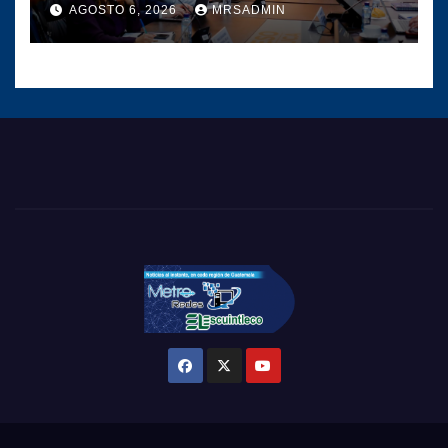
del hospital de San Pedro
AGOSTO 6, 2026
MRSADMIN
Necta