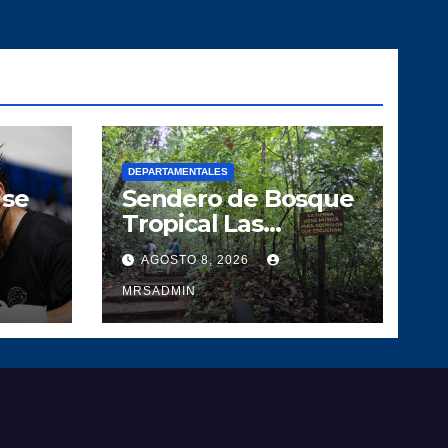
DEPARTAMENTALES
 se
Sendero de Bosque
Tropical Las
a
Escobas un
AGOSTO 8, 2026
der
pedacito de tesoro
l
Guatemalteco
MRSADMIN