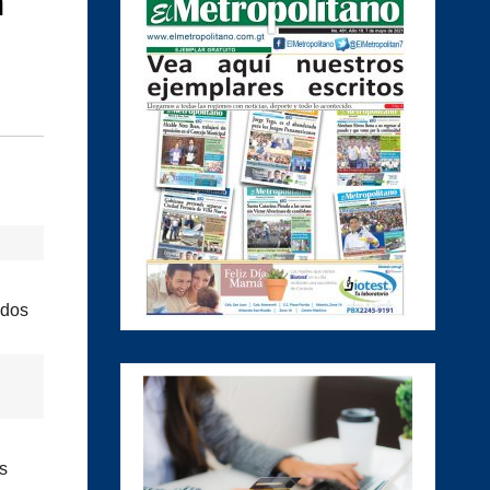
a
ados
s