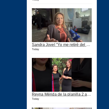
Sandra Jovel “Yo me retiré del Partido Fuerza”
Today
Reyna Mérida de la planilla 2 agradeció a los CPA por su confianza
Today