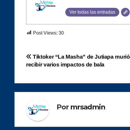
Ver todas las entradas
Post Views:
30
Navegación
Tiktoker “La Masha” de Jutiapa murió
recibir varios impactos de bala
de
entradas
Por
mrsadmin