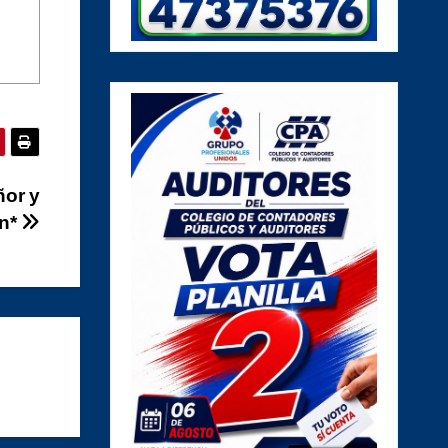
ñor y
én*