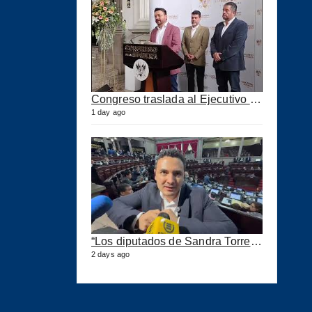
Congreso traslada al Ejecutivo las reformas a la Ley del IUSI tras firma del Decreto 18-2026
1 day ago
“Los diputados de Sandra Torres lo que quieren es extorsionar” expresa Samuel Pérez
2 days ago