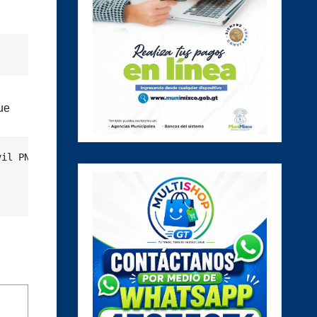
ue
il PNC de la comisaría 31 de Escuintla párese que están 