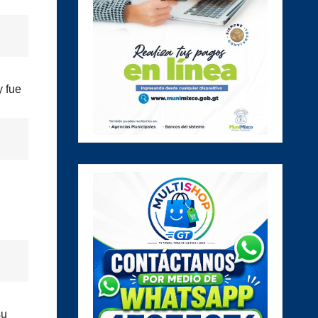
y fue
su