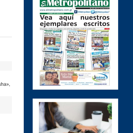
sha»,