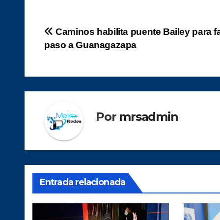
Navegación
Caminos habilita puente Bailey para fac
paso a Guanagazapa
de
entradas
Por
mrsadmin
Entrada relacionada