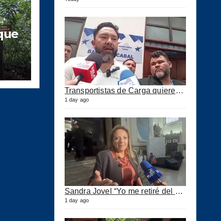
que
N
oro
Transportistas de Carga quieren Precio Tope a los combustibles
1 day ago
Sandra Jovel “Yo me retiré del Partido Fuerza”
1 day ago