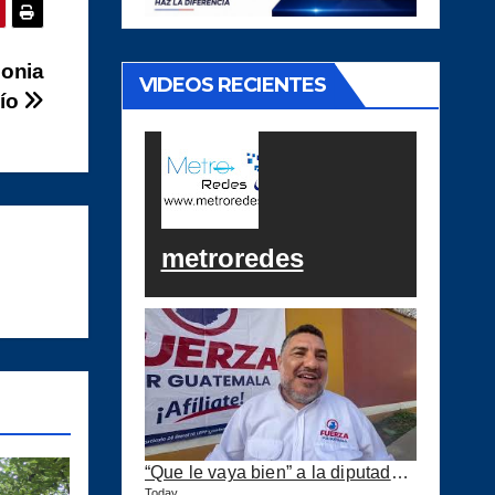
lonia
VIDEOS RECIENTES
Río
metroredes
“Que le vaya bien” a la diputada Jovel…
Today