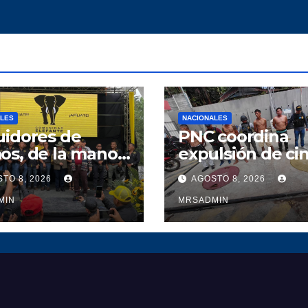
ALES
NACIONALES
uidores de
PNC coordina
os, de la mano
expulsión de ci
diputado Polo
presuntos mare
TO 8, 2026
AGOSTO 8, 2026
zar, fortalecen a
salvadoreños
unidad
MIN
MRSADMIN
ante en Alta
apaz