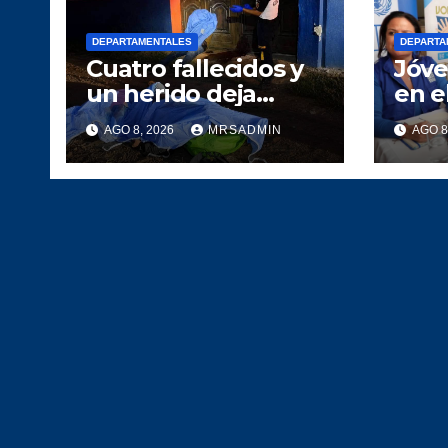
DEPARTAMENTALES
DEPARTA
Cuatro fallecidos y
Jóve
un herido deja
en e
ataque armado en
demo
AGO 8, 2026
MRSADMIN
AGO 8
La Gomera,
Escuintla