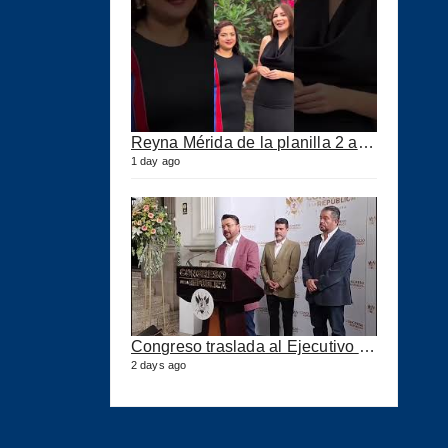
Reyna Mérida de la planilla 2 agradeció a los CPA por su confianza
1 day ago
Congreso traslada al Ejecutivo las reformas a la Ley del IUSI tras firma del Decreto 18-2026
2 days ago