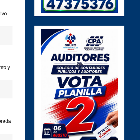
tivo
nto y
prada