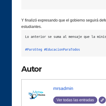
Y finalizó expresando que el gobierno seguirá def
estudiantes.
Lo anterior se suma al mensaje que la mini
#ParoSteg
#EducacionParaTodos
Autor
mrsadmin
Ver todas las entradas