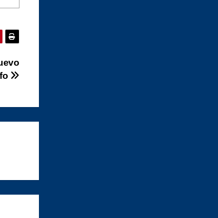
nuevo
fo