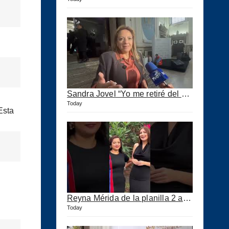
Sandra Jovel “Yo me retiré del Partido Fuerza”
Today
Esta
Reyna Mérida de la planilla 2 agradeció a los CPA por su confianza
Today