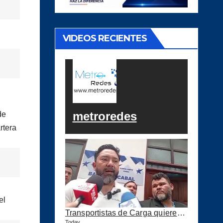
VIDEOS RECIENTES
metroredes
de
rtera
el
Transportistas de Carga quieren Precio Tope a los combustibles
Today