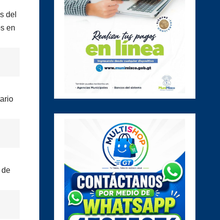
s del
os en
ario
 de