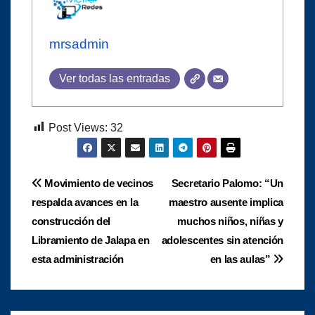
mrsadmin
Ver todas las entradas
Post Views:
32
Navegación
Movimiento de vecinos
Secretario Palomo: “Un
respalda avances en la
maestro ausente implica
de
construcción del
muchos niños, niñas y
entradas
Libramiento de Jalapa en
adolescentes sin atención
esta administración
en las aulas”