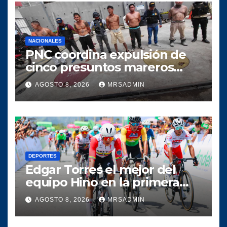
NACIONALES
PNC coordina expulsión de
cinco presuntos mareros
salvadoreños
AGOSTO 8, 2026
MRSADMIN
DEPORTES
Edgar Torres el mejor del
equipo Hino en la primera
etapa de la Vuelta a
AGOSTO 8, 2026
MRSADMIN
Colombia 2026