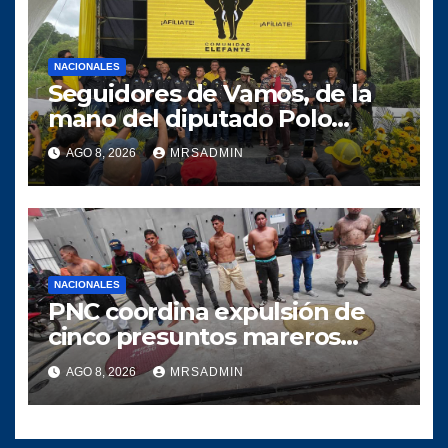
NACIONALES
Seguidores de Vamos, de la
mano del diputado Polo
Salazar, fortalecen a
AGO 8, 2026
MRSADMIN
Comunidad Elefante en Alta
Verapaz
NACIONALES
PNC coordina expulsión de
cinco presuntos mareros
salvadoreños
AGO 8, 2026
MRSADMIN