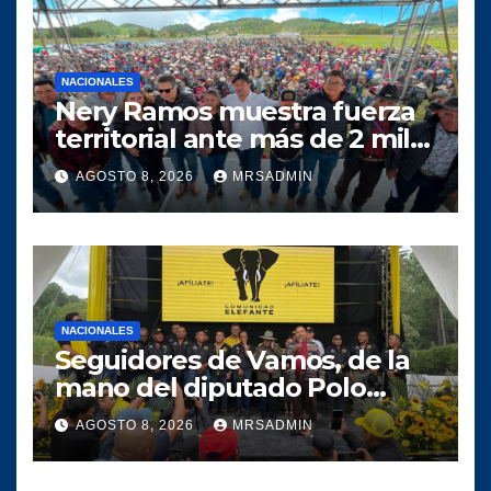
NACIONALES
Nery Ramos muestra fuerza
territorial ante más de 2 mil
personas en Huehuetenango
AGOSTO 8, 2026
MRSADMIN
NACIONALES
Seguidores de Vamos, de la
mano del diputado Polo
Salazar, fortalecen a
AGOSTO 8, 2026
MRSADMIN
Comunidad Elefante en Alta
Verapaz