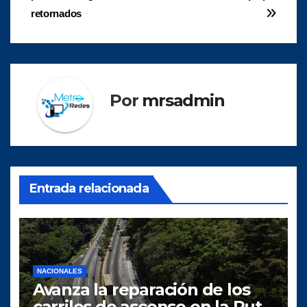
entradas
retornados
Por
mrsadmin
Entrada relacionada
NACIONALES
Avanza la reparación de los
carriles de ascenso en la Ruta