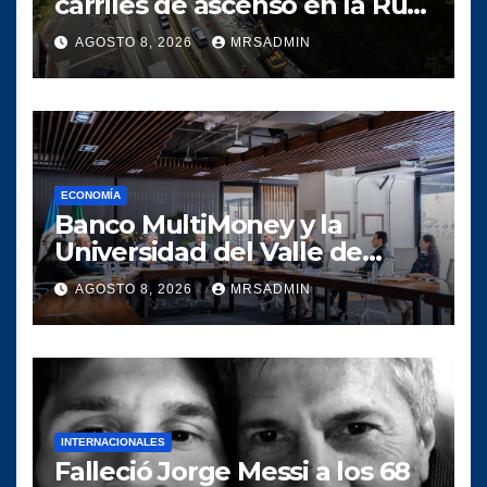
carriles de ascenso en la Ruta
Interamericana Mixco-San
AGOSTO 8, 2026
MRSADMIN
Lucas
ECONOMÍA
Banco MultiMoney y la
Universidad del Valle de
Guatemala crean alianza
AGOSTO 8, 2026
MRSADMIN
para conectar el talento
universitario con la banca
digital
INTERNACIONALES
Falleció Jorge Messi a los 68