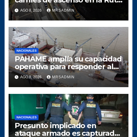
Interamericana Mixco-San
AGO 8, 2026
MRSADMIN
Lucas
NACIONALES
PAHAME amplía su capacidad
operativa para responder al
crecimiento del comercio
AGO 8, 2026
MRSADMIN
marítimo
NACIONALES
Presunto implicado en
ataque armado es capturado