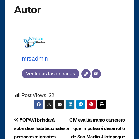
Autor
mrsadmin
Ver todas las entradas
Post Views:
22
Navegación
FOPAVI brindará
CIV evalúa tramo carretero
subsidios habitacionales a
que impulsará desarrollo
de
personas migrantes
de San Martín Jilotepeque