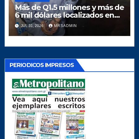
Más de Q1.5 millones y más de
6 mil dólares localizados en
allanamiento en Jalapa
JUL 31, 2026
MRSADMIN
PERIODICOS IMPRESOS