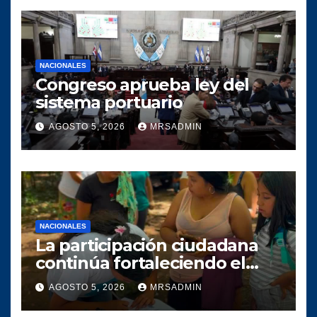
NACIONALES
Congreso aprueba ley del
sistema portuario
AGOSTO 5, 2026
MRSADMIN
NACIONALES
La participación ciudadana
continúa fortaleciendo el
crecimiento del proyecto
AGOSTO 5, 2026
MRSADMIN
político SERVIR en el
municipio de Villa Canales