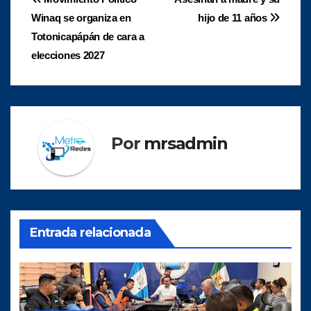
Navegación
Winaq se organiza en
hijo de 11 años
de
Totonicapápán de cara a
entradas
elecciones 2027
Por
mrsadmin
Entrada relacionada