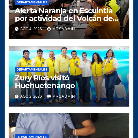
DEPARTAMENTALES
Alerta Naranja en Escuintla
por actividad del Volcán de
Fuego
AGO 4, 2026
MRSADMIN
DEPARTAMENTALES
Zury Ríos visitó
Huehuetenango
AGO 2, 2026
MRSADMIN
DEPARTAMENTALES